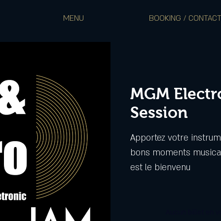
MENU
BOOKING / CONTAC
MGM Electr
Session
Apportez votre instrum
bons moments musicau
est le bienvenu
Aucun billet en v