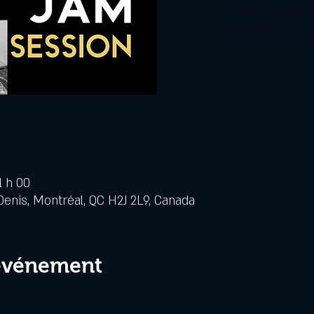
Aucun billet en v
Voir d'autres évén
1 h 00
Denis, Montréal, QC H2J 2L9, Canada
 événement