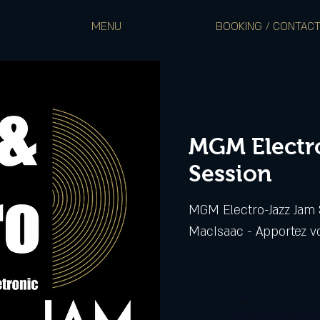
MENU
BOOKING / CONTAC
MGM Electr
Session
MGM Electro-Jazz Jam
MacIsaac - Apportez vo
Aucun billet en v
Voir d'autres évén