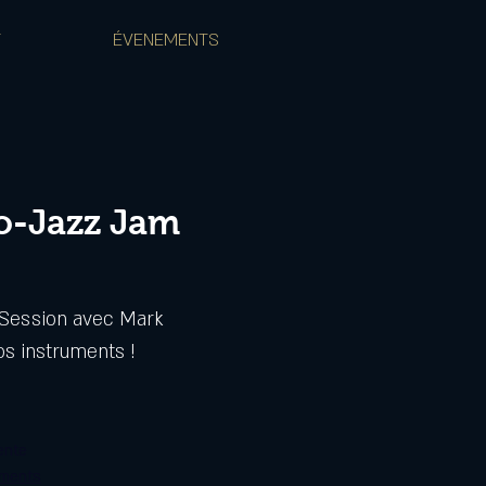
T
ÉVENEMENTS
o-Jazz Jam
 Session avec Mark
s instruments !
ente
ements