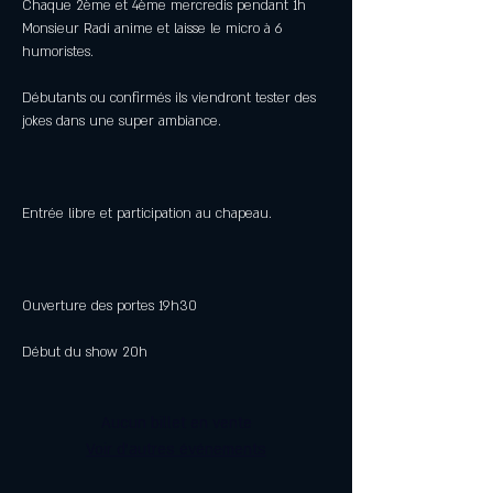
Chaque 2ème et 4ème mercredis pendant 1h
Monsieur Radi anime et laisse le micro à 6
humoristes.
Débutants ou confirmés ils viendront tester des
jokes dans une super ambiance.
Entrée libre et participation au chapeau.
Ouverture des portes 19h30
Début du show 20h
Aucun billet en vente
Voir d'autres événements