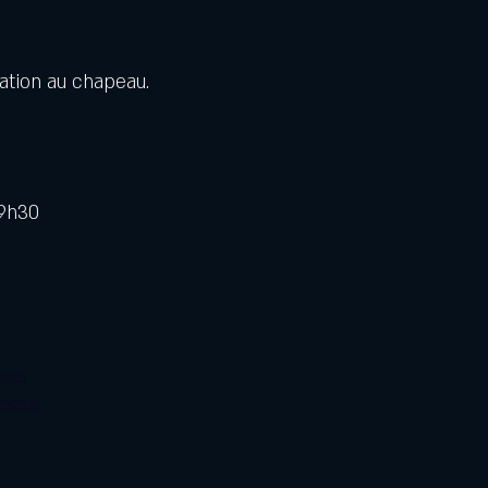
pation au chapeau.
19h30
ente
ements