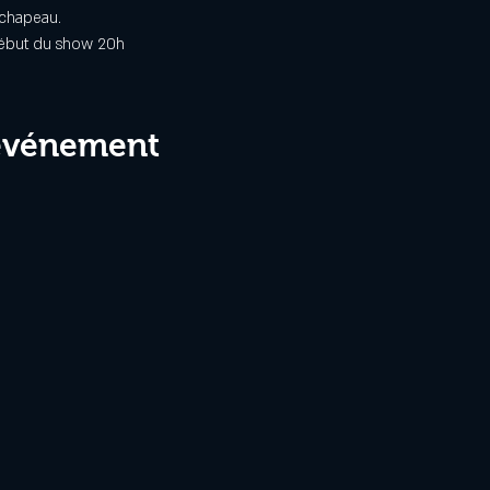
 chapeau.   
Début du show 20h
 événement