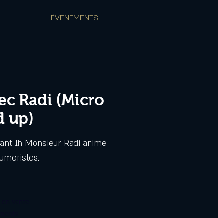
T
ÉVENEMENTS
ec Radi (Micro
d up)
nt 1h Monsieur Radi anime
humoristes.
s en vente
ements