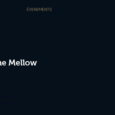
T
ÉVENEMENTS
he Mellow
s en vente
ements