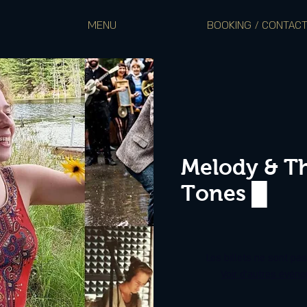
MENU
BOOKING / CONTAC
Melody & T
Tones █
Les billets ne sont pa
Voir d'autres évén