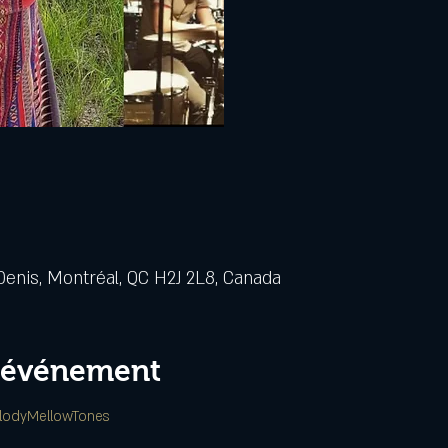
Denis, Montréal, QC H2J 2L8, Canada
l'événement
lodyMellowTones