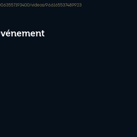
00063557193400/videos/966165537489923
 événement