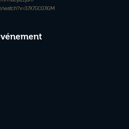
om/watch?v=37X7GC07iGM
 événement