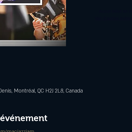
Aucun billet en v
Voir d'autres évén
Denis, Montréal, QC H2J 2L8, Canada
l'événement
om/macjazzjam