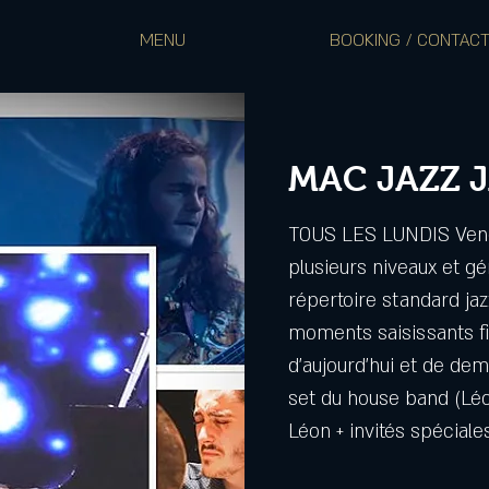
MENU
BOOKING / CONTAC
MAC JAZZ 
TOUS LES LUNDIS Vene
plusieurs niveaux et gé
répertoire standard ja
moments saisissants f
d’aujourd’hui et de de
set du house band (Léo 
Léon + invités spéciale