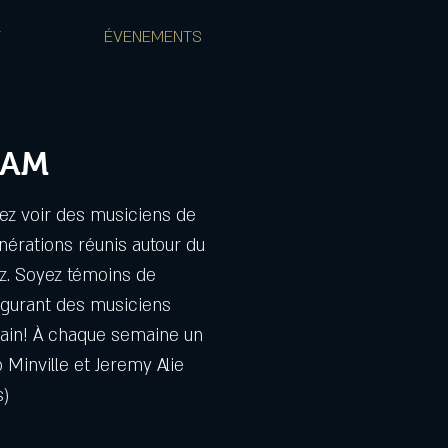
T
ÉVENEMENTS
JAM
z voir des musiciens de
nérations réunis autour du
zz. Soyez témoins de
igurant des musiciens
main! À chaque semaine un
Minville et Jeremy Alie
s)