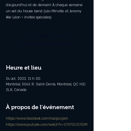
d’aujourd’hui et de demain! À chaque semaine
un set du house band (Léo Minville et Jeremy
Alie Léon + invités spéciales)
Aucun billet en vente
Voir d'autres événements
Heure et lieu
24 oct. 2022, 21 h 00
Montréal, 5043 R. Saint-Denis, Montréal, QC H2J
2L8, Canada
À propos de l'événement
https://www.facebook.com/macjazzjam
https://www.youtube.com/watch?v=37X7GC07iGM