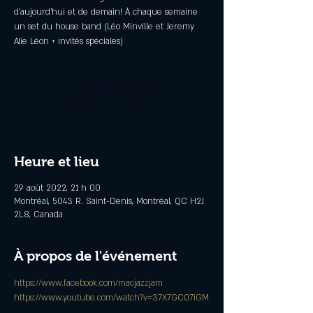
d’aujourd’hui et de demain! À chaque semaine
un set du house band (Léo Minville et Jeremy
Alie Léon + invités spéciales)
Aucun billet en vente
Voir d'autres événements
Heure et lieu
29 août 2022, 21 h 00
Montréal, 5043 R. Saint-Denis, Montréal, QC H2J
2L8, Canada
À propos de l'événement
https://www.facebook.com/macjazzjam
https://www.youtube.com/watch?v=37X7GC07iGM