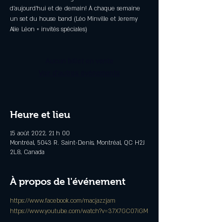
d’aujourd’hui et de demain! À chaque semaine
un set du house band (Léo Minville et Jeremy
Alie Léon + invités spéciales)
Aucun billet en vente
Voir d'autres événements
Heure et lieu
15 août 2022, 21 h 00
Montréal, 5043 R. Saint-Denis, Montréal, QC H2J
2L8, Canada
À propos de l'événement
https://www.facebook.com/macjazzjam
https://www.youtube.com/watch?v=37X7GC07iGM