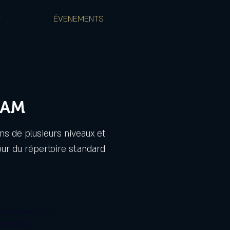
T
ÉVENEMENTS
JAM
ns de plusieurs niveaux et
our du répertoire standard
 bon spectacle !
énements