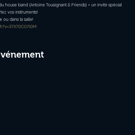
u house band (Antoine Tousignant & Friends) + un invité spécial
rtez vos instruments!
e ou dans la salle!
tch?v=37X7GC07iGM
 événement