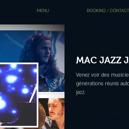
MENU
BOOKING / CONTAC
MAC JAZZ 
Venez voir des musicie
générations réunis aut
jazz.
Nous vous souhaitons un
Voir d'autres év