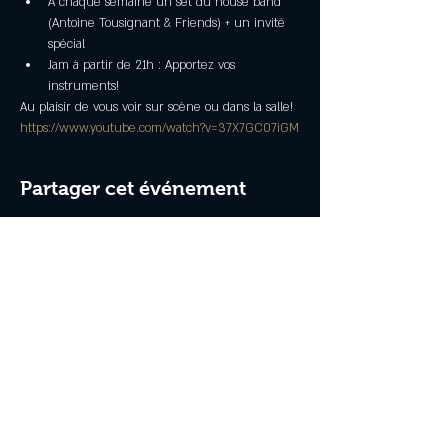
À chaque semaine un set du house band 
(Antoine Tousignant & Friends) + un invité 
spécial
Jam à partir de 21h : Apportez vos 
instruments!
Au plaisir de vous voir sur scène ou dans la salle!
https://www.youtube.com/watch?v=37X7GC07iGM
Partager cet événement