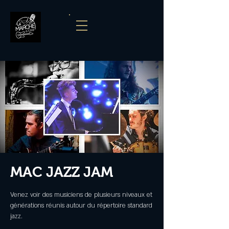
MAC JAZZ JAM
Venez voir des musiciens de plusieurs niveaux et
générations réunis autour du répertoire standard
jazz.