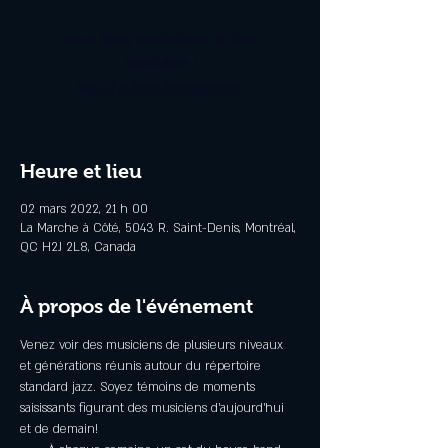
Nous vous souhaitons un bon
spectacle !
Voir d'autres événements
Heure et lieu
02 mars 2022, 21 h 00
La Marche à Côté, 5043 R. Saint-Denis, Montréal,
QC H2J 2L8, Canada
À propos de l'événement
Venez voir des musiciens de plusieurs niveaux 
et générations réunis autour du répertoire 
standard jazz. Soyez témoins de moments 
saisissants figurant des musiciens d’aujourd’hui 
et de demain!