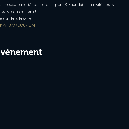
u house band (Antoine Tousignant & Friends) + un invité spécial
rtez vos instruments!
e ou dans la salle!
tch?v=37X7GC07iGM
 événement