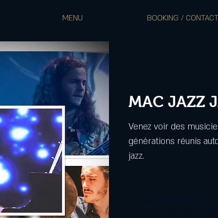
MENU
BOOKING / CONTAC
MAC JAZZ 
Venez voir des musicie
générations réunis aut
jazz.
Nous vous souhaitons un
Voir d'autres év