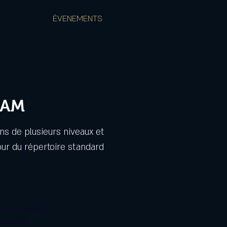
T
ÉVENEMENTS
JAM
ns de plusieurs niveaux et
our du répertoire standard
 bon spectacle !
énements