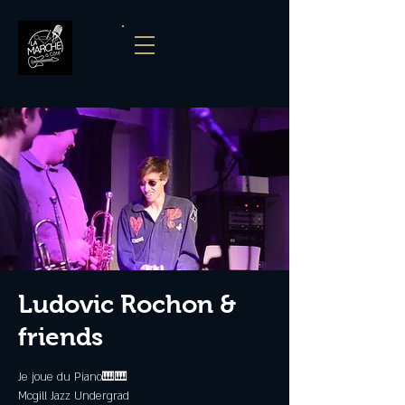
Ludovic Rochon &
friends
Je joue du Piano🎹🎹
Mcgill Jazz Undergrad