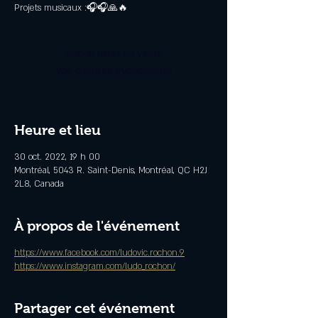
Projets musicaux :🎧🎧🙏🔥
Aucun billet en vente
Voir d'autres événements
Heure et lieu
30 oct. 2022, 19 h 00
Montréal, 5043 R. Saint-Denis, Montréal, QC H2J
2L8, Canada
À propos de l'événement
https://www.facebook.com/ludovic.rochon.9
https://www.instagram.com/ludo_rochon/
Partager cet événement