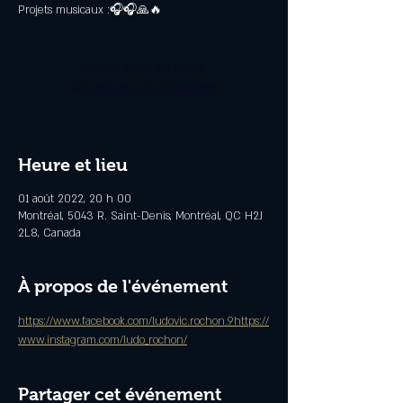
Projets musicaux :🎧🎧🙏🔥
Aucun billet en vente
Voir d'autres événements
Heure et lieu
01 août 2022, 20 h 00
Montréal, 5043 R. Saint-Denis, Montréal, QC H2J
2L8, Canada
À propos de l'événement
https://www.facebook.com/ludovic.rochon.9
https://
www.instagram.com/ludo_rochon/
Partager cet événement