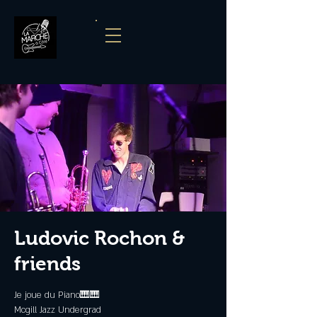
Ludovic Rochon &
friends
Je joue du Piano🎹🎹
Mcgill Jazz Undergrad