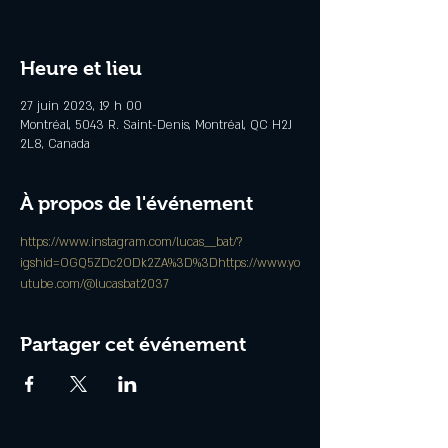
Heure et lieu
27 juin 2023, 19 h 00
Montréal, 5043 R. Saint-Denis, Montréal, QC H2J
2L8, Canada
À propos de l'événement
https://www.instagram.com/lucas___bat/?
igshid=OGQ5ZDc2ODk2ZA%3D%3D
https://www.yo
utube.com/@lucasbat2037
Partager cet événement