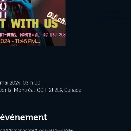
Aucun billet en v
Voir d'autres évén
 mai 2024, 03 h 00
Denis, Montréal, QC H2J 2L9, Canada
l'événement
ents/s/lordonnonce/1546785075867694/