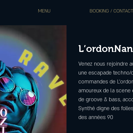
MENU
BOOKING / CONTAC
L’ordonNan
Venez nous rejoindre a
une escapade techno/d
commandes de L’ordon
amoureux de la scene 
de groove & bass, ac
Synthé digne des foll
des années 90