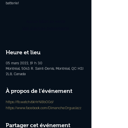
batterie!
Aucun billet en vente
Voir d'autres événements
Heure et lieu
05 mars 2022, 19 h 30
Montréal, 5043 R. Saint-Denis, Montréal, QC H2J
2L8, Canada
À propos de l'événement
https://fb.watch/6kHrN8bOGd/
https://www.facebook.com/DimancheOrgueJazz
Partager cet événement