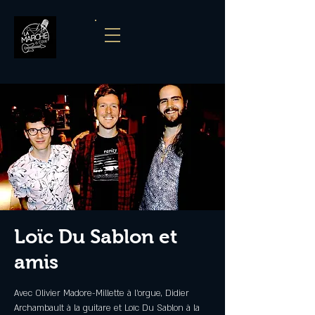
Loïc Du Sablon et
amis
Avec Olivier Madore-Millette à l'orgue, Didier
Archambault à la guitare et Loïc Du Sablon à la