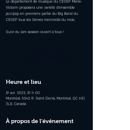
Le département de musique du CÉGEP Marie-
Victorin proposera une variété d’ensemble
jazz/pop en première partie du Big Band du
CÉGEP tous les 3èmes mercredis du mois.
Aucun billet en vente
Voir d'autres événements
Heure et lieu
19 avr. 2023, 19 h 00
Montréal, 5043 R. Saint-Denis, Montréal, QC H2J
2L8, Canada
À propos de l'événement