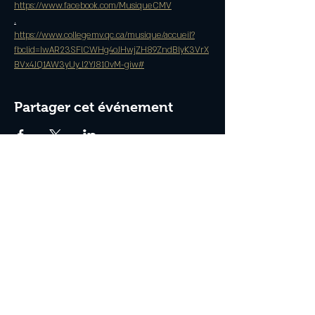
https://www.facebook.com/MusiqueCMV
.
https://www.collegemv.qc.ca/musique/accueil?
fbclid=IwAR23SFlCWHg4oJHwjZH89ZndBlyK3VrX
BVx4JQ1AW3yUy_l2YJ810vM-giw#
Partager cet événement