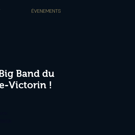
T
ÉVENEMENTS
 Big Band du
-Victorin !
ente
ements