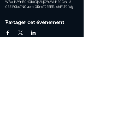
W7va_I4A9nB0HQbbDjxAbjQ9uWM42CCvYn6-
Q3ZIF0bu7NQ_aem_ORneT9EEEEqlchiFtT9-Wg
Partager cet événement