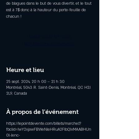
de blagues dans le but de vous divertir, et le tout
est à 7$ donc à la hauteur du porte-feuille de
chacun !
Aucun billet en vente
Voir d'autres événements
Heure et lieu
25 sept. 2024, 20 h 00 – 21 h 30
Montréal, 5043 R. Saint-Denis, Montréal, QC H2J
2L9, Canada
À propos de l'événement
https://lepointdevente.com/billets/marche1?
fbclid=IwY2xjawFBWeNleHRuA2FlbQIxMAABHUn
0l-Jenc-