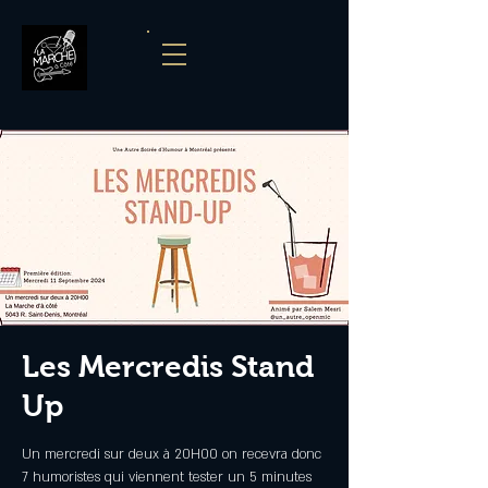
Les Mercredis Stand
Up
Un mercredi sur deux à 20H00 on recevra donc
7 humoristes qui viennent tester un 5 minutes