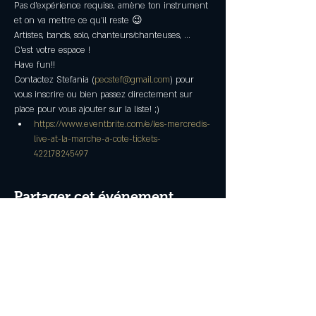
Pas d'expérience requise, amène ton instrument 
et on va mettre ce qu'il reste 😉
Artistes, bands, solo, chanteurs/chanteuses, ... 
C'est votre espace !
Have fun!!
Contactez Stefania (
pecstef@gmail.com
) pour 
vous inscrire ou bien passez directement sur 
place pour vous ajouter sur la liste! ;)
https://www.eventbrite.com/e/les-mercredis-
live-at-la-marche-a-cote-tickets-
422178245497
Partager cet événement