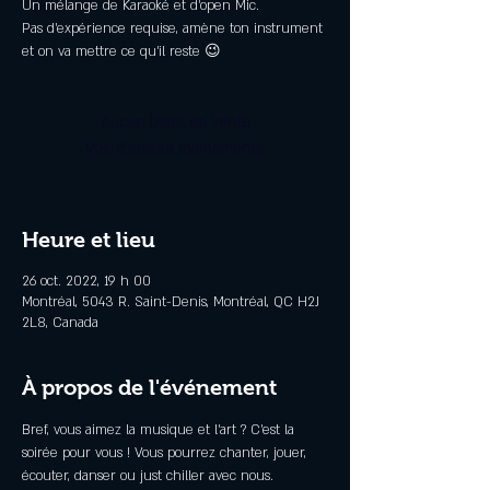
Un mélange de Karaoké et d'open Mic.
Pas d'expérience requise, amène ton instrument
et on va mettre ce qu'il reste 😉
Aucun billet en vente
Voir d'autres événements
Heure et lieu
26 oct. 2022, 19 h 00
Montréal, 5043 R. Saint-Denis, Montréal, QC H2J
2L8, Canada
À propos de l'événement
Bref, vous aimez la musique et l'art ? C'est la 
soirée pour vous ! Vous pourrez chanter, jouer, 
écouter, danser ou just chiller avec nous.