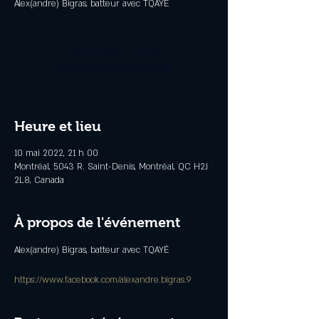
Alex(andre) Bigras, batteur avec TQAYÊ
Aucun billet en vente
Voir d'autres événements
Heure et lieu
10 mai 2022, 21 h 00
Montréal, 5043 R. Saint-Denis, Montréal, QC H2J
2L8, Canada
À propos de l'événement
Alex(andre) Bigras, batteur avec TQAYÊ

https://www.facebook.com/alexandre.bigras.9