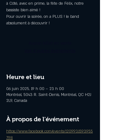
à Côté, avec en prime, la fête de Félix, notre
bassiste bien aimé !
Pour ouvrir la soirée, on a PLUS ! le band
absolument à découvrir !
Aucun billet en vente
Voir d'autres événements
Heure et lieu
06 juin 2025, 19 h 00 – 23 h 00
Montréal, 5043 R. Saint-Denis, Montréal, QC H2J
2L9, Canada
À propos de l'événement
https://www.facebook.com/events/1209931593955
798