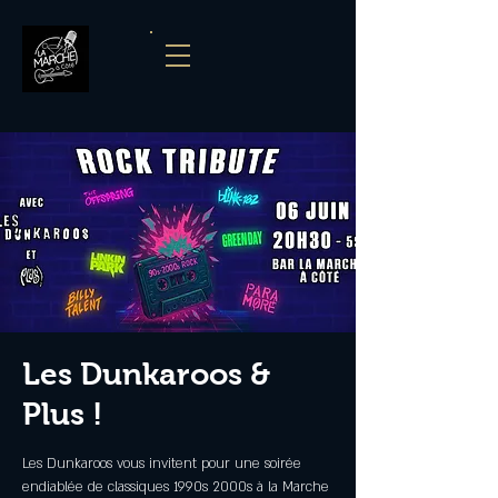
Les Dunkaroos &
Plus !
Les Dunkaroos vous invitent pour une soirée
endiablée de classiques 1990s 2000s à la Marche