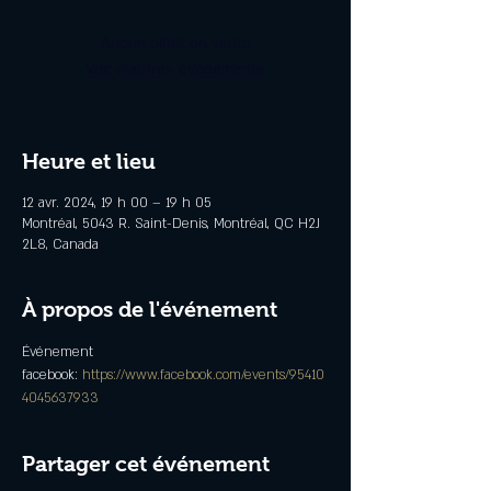
Aucun billet en vente
Voir d'autres événements
Heure et lieu
12 avr. 2024, 19 h 00 – 19 h 05
Montréal, 5043 R. Saint-Denis, Montréal, QC H2J
2L8, Canada
À propos de l'événement
Événement 
facebook: 
https://www.facebook.com/events/95410
4045637933
Partager cet événement