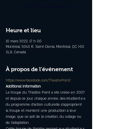
Voir d'autres événements
Heure et lieu
10 mars 2022, 17 h 00
Montréal, 5043 R. Saint-Denis, Montréal, QC H2J
2L8, Canada
À propos de l'événement
https://www.facebook.com/TheatrePoint/
Additional information
La troupe du Théâtre Point a été créée en 2007 
et depuis ce jour, chaque année, des étudiant.e.s 
du programme d'action culturelle s'approprient 
la troupe et montent une production à leur 
image, que ce soit de la création, du collage ou 
de l'adaptation.
Cette troupe de théâtre permet aux étudiant.e.s 