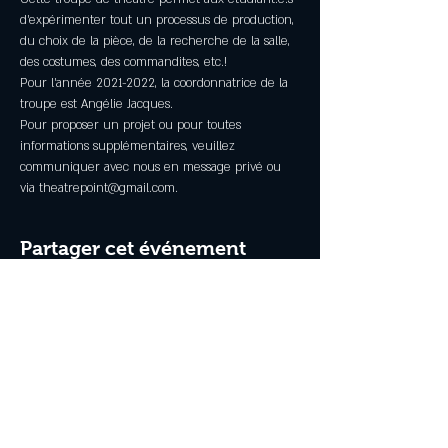
d'expérimenter tout un processus de production, 
du choix de la pièce, de la recherche de la salle, 
des costumes, des commandites, etc.!
Pour l'année 2021-2022, la coordonnatrice de la 
troupe est Angélie Jacques.
Pour proposer un projet ou pour toutes 
informations supplémentaires, veuillez 
communiquer avec nous en message privé ou 
via theatrepoint@gmail.com.
Partager cet événement