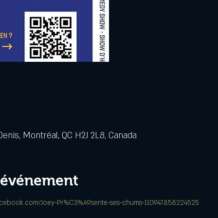
Voir d'autres évén
Denis, Montréal, QC H2J 2L8, Canada
l'événement
facebook.com/Joey-Pr%C3%A9sente-ses-chums-110947858224525