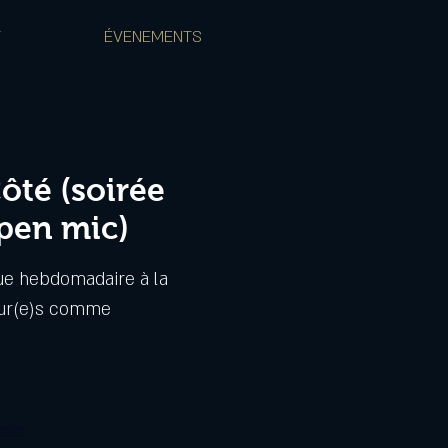
T
ÉVENEMENTS
ôté (soirée
pen mic)
gue hebdomadaire à la
eur(e)s comme
ente