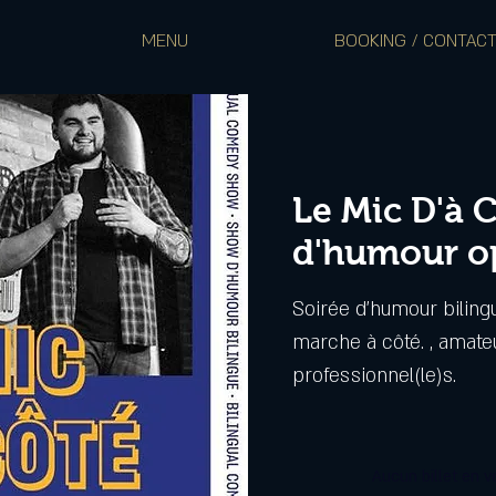
MENU
BOOKING / CONTAC
Le Mic D'à C
d'humour o
Soirée d'humour bilin
marche à côté. , amat
professionnel(le)s.
Aucun billet en v