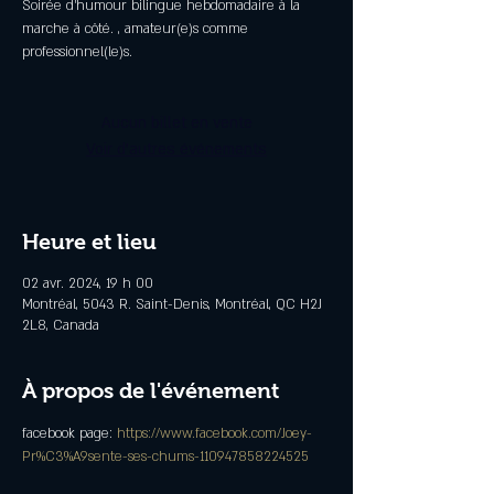
Soirée d'humour bilingue hebdomadaire à la
marche à côté. , amateur(e)s comme
professionnel(le)s.
Aucun billet en vente
Voir d'autres événements
Heure et lieu
02 avr. 2024, 19 h 00
Montréal, 5043 R. Saint-Denis, Montréal, QC H2J
2L8, Canada
À propos de l'événement
facebook page: 
https://www.facebook.com/Joey-
Pr%C3%A9sente-ses-chums-110947858224525