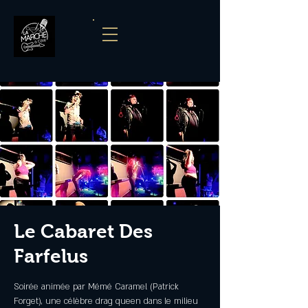
Le Cabaret Des
Farfelus
Soirée animée par Mémé Caramel (Patrick
Forget), une célèbre drag queen dans le milieu