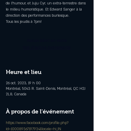
de l'humour, et Juju Cyr, un extra-terrestre dans
le milieu humoristique. Et Edward Sanger à la
direction des performances burlesque.
Tous les jeudis à 7pm!
Aucun billet en vente
Voir d'autres événements
Heure et lieu
26 oct. 2023, 19 h 00
Montréal, 5043 R. Saint-Denis, Montréal, QC H2J
2L8, Canada
À propos de l'événement
https://www.facebook.com/profile.php?
id=100089367197934&locale=hi_IN