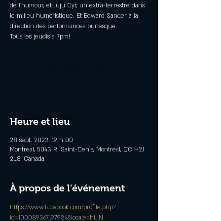
de l'humour, et Juju Cyr, un extra-terrestre dans
le milieu humoristique. Et Edward Sanger à la
direction des performances burlesque.
Tous les jeudis à 7pm!
Aucun billet en vente
Voir d'autres événements
Heure et lieu
28 sept. 2023, 19 h 00
Montréal, 5043 R. Saint-Denis, Montréal, QC H2J
2L8, Canada
À propos de l'événement
https://www.facebook.com/profile.php?
id=100089367197934&locale=hi_IN