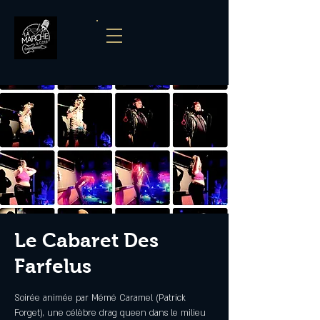
Le Cabaret Des
Farfelus
Soirée animée par Mémé Caramel (Patrick
Forget), une célèbre drag queen dans le milieu