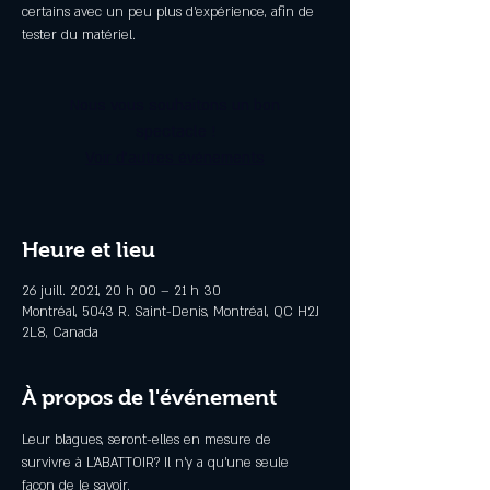
certains avec un peu plus d'expérience, afin de
tester du matériel.
Nous vous souhaitons un bon
spectacle !
Voir d'autres événements
Heure et lieu
26 juill. 2021, 20 h 00 – 21 h 30
Montréal, 5043 R. Saint-Denis, Montréal, QC H2J
2L8, Canada
À propos de l'événement
Leur blagues, seront-elles en mesure de 
survivre à L'ABATTOIR? Il n'y a qu'une seule 
façon de le savoir.