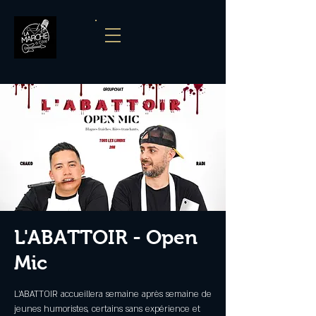
L'ABATTOIR - Open
Mic
L'ABATTOIR accueillera semaine après semaine de
jeunes humoristes, certains sans expérience et