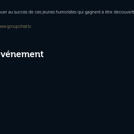
ribuer au succès de ces jeunes humoristes qui gagnent à être découvert
ww.groupchat.tv
 événement