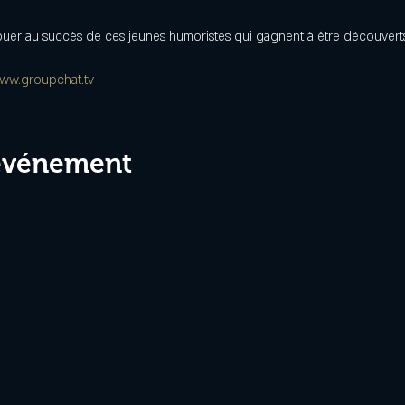
ribuer au succès de ces jeunes humoristes qui gagnent à être découvert
ww.groupchat.tv
 événement