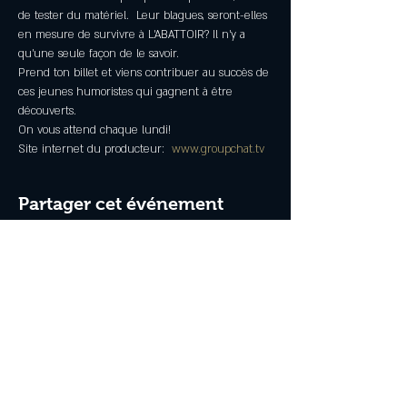
de tester du matériel.  Leur blagues, seront-elles 
en mesure de survivre à L'ABATTOIR? Il n'y a 
qu'une seule façon de le savoir.
Prend ton billet et viens contribuer au succès de 
ces jeunes humoristes qui gagnent à être 
découverts.
On vous attend chaque lundi!
Site internet du producteur:  
www.groupchat.tv
Partager cet événement