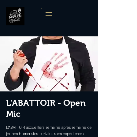
L'ABATTOIR - Open
Mic
L'ABATTOIR accueillera semaine après semaine de
jeunes humoristes, certains sans expérience et