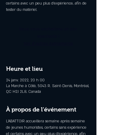
certains avec un peu plus d'expérience, afin de
tester du matériel.
Nous vous souhaitons un bon
spectacle !
Voir d'autres événements
Heure et lieu
24 janv. 2022, 20 h 00
La Marche à Côté, 5043 R. Saint-Denis, Montréal,
QC H2J 2L8, Canada
À propos de l'événement
L'ABATTOIR accueillera semaine après semaine 
de jeunes humoristes, certains sans expérience 
et certains avec un peu plus d'expérience, afin 