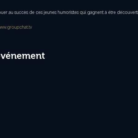
ribuer au succès de ces jeunes humoristes qui gagnent à être découvert
ww.groupchat.tv
 événement