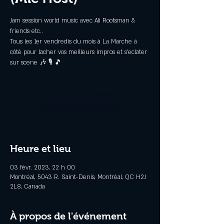
Jam session world music avec Ali Rootsman &
friends etc..
Tous les 1er vendredis du mois à La Marche à
côté pour lacher vos meilleurs impros et s'eclater
sur scene 🎶 🎙 🎵
Aucun billet en vente
Voir d'autres événements
Heure et lieu
03 févr. 2023, 22 h 00
Montréal, 5043 R. Saint-Denis, Montréal, QC H2J
2L8, Canada
À propos de l'événement