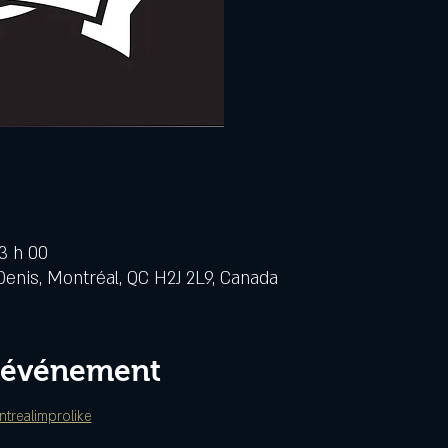
23 h 00
Denis, Montréal, QC H2J 2L9, Canada
l'événement
trealimprolike