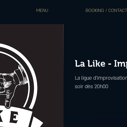
MENU
BOOKING / CONTAC
La Like - I
La ligue d'improvisation
soir dès 20h00
Aucun billet en v
Voir d'autres évén