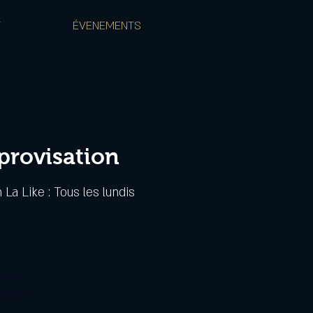
T
ÉVENEMENTS
mprovisation
 La Like : Tous les lundis
ente
ements