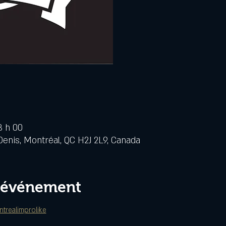
3 h 00
Denis, Montréal, QC H2J 2L9, Canada
l'événement
trealimprolike