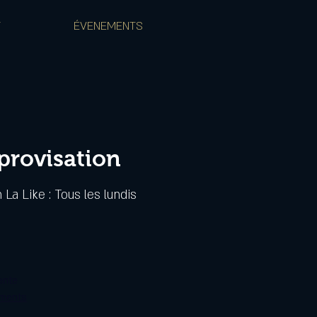
T
ÉVENEMENTS
mprovisation
 La Like : Tous les lundis
ente
ements