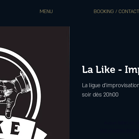
MENU
BOOKING / CONTAC
La Like - I
La ligue d'improvisation
soir dès 20h00
Aucun billet en v
Voir d'autres évén