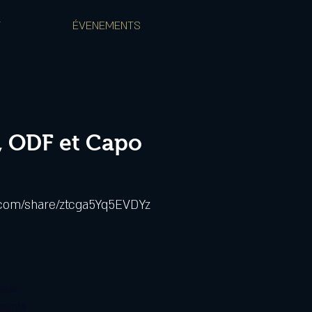
T
ÉVENEMENTS
, ODF et Capo
.com/share/ztcga5Yq5EVDYz
ente
ements