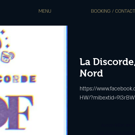
MENU
BOOKING / CONTAC
La Discorde
Nord
https://www.facebook
HW/?mibextid=9l3rBW
Aucun billet en v
Voir d'autres évén