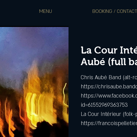
MENU
BOOKING / CONTAC
La Cour Int
Aubé (full 
Chris Aubé Band (alt-ro
https://chrisaube.ban
https://www.facebook.
id=61552969363753
La Cour Intérieur (folk-