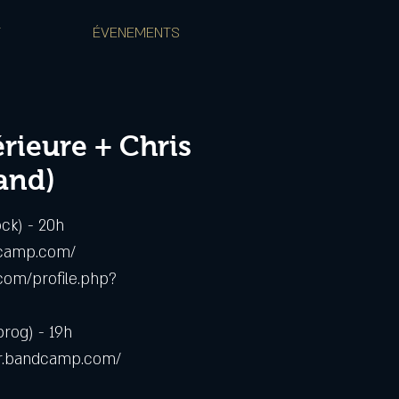
T
ÉVENEMENTS
érieure + Chris
band)
ck) - 20h
dcamp.com/
com/profile.php?
prog) - 19h