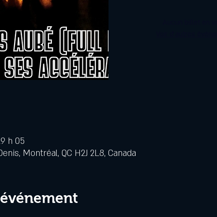
Aucun billet en v
Voir d'autres évén
19 h 05
Denis, Montréal, QC H2J 2L8, Canada
l'événement