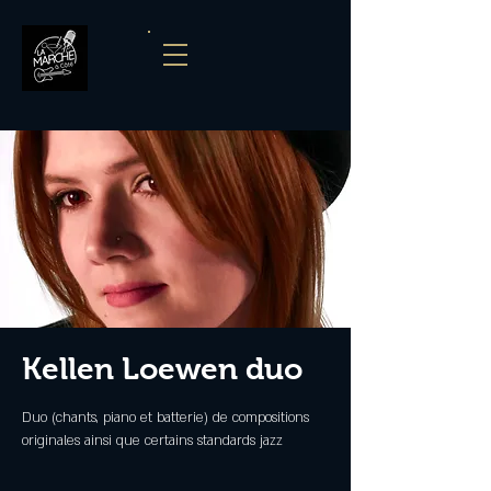
Kellen Loewen duo
Duo (chants, piano et batterie) de compositions
originales ainsi que certains standards jazz