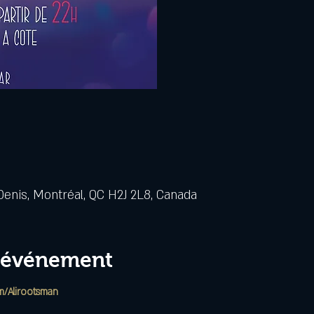
Denis, Montréal, QC H2J 2L8, Canada
l'événement
/Alirootsman