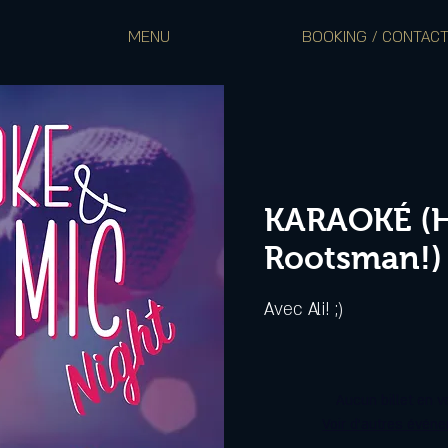
MENU
BOOKING / CONTAC
KARAOKÉ (H
Rootsman!)
Avec Ali! ;)
Aucun billet en v
Voir d'autres évén