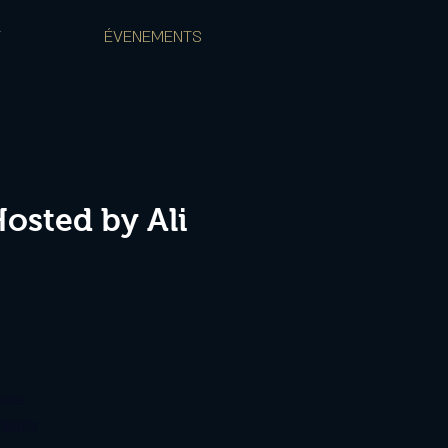
T
ÉVENEMENTS
osted by Ali
ente
ements