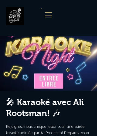
🎤 Karaoké avec Ali
Rootsman! 🎶
Rejoignez-nous chaque jeudi pour une soirée
karaoké animée par Ali Rootsman! Préparez-vous