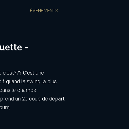
T
ÉVENEMENTS
uette -
e c’est??? C’est une
f, quand la swing la plus
 dans le champs
prend un 2e coup de départ
lbum,