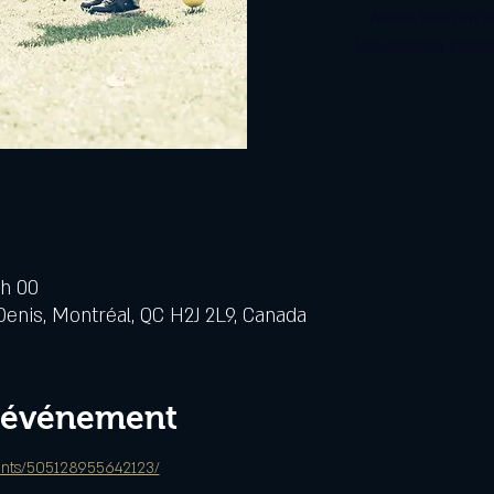
Aucun billet en v
Voir d'autres évén
 h 00
Denis, Montréal, QC H2J 2L9, Canada
l'événement
ents/505128955642123/