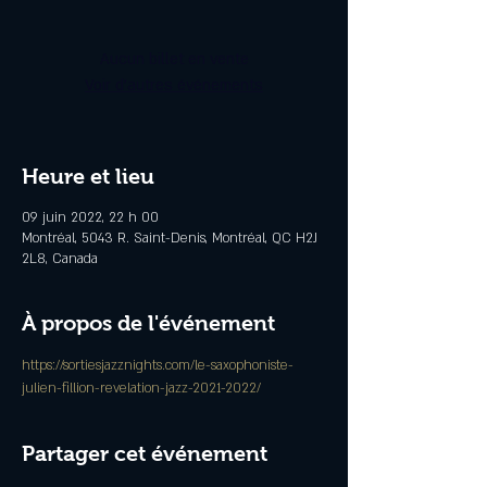
Aucun billet en vente
Voir d'autres événements
Heure et lieu
09 juin 2022, 22 h 00
Montréal, 5043 R. Saint-Denis, Montréal, QC H2J
2L8, Canada
À propos de l'événement
https://sortiesjazznights.com/le-saxophoniste-
julien-fillion-revelation-jazz-2021-2022/
Partager cet événement