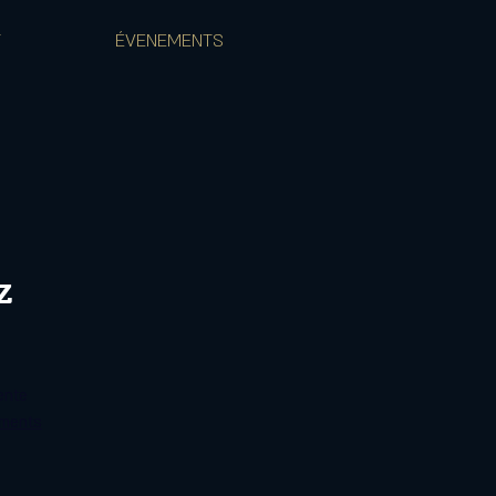
T
ÉVENEMENTS
z
ente
ements