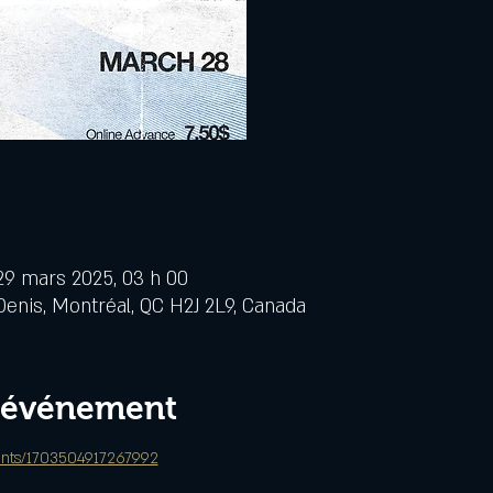
29 mars 2025, 03 h 00
Denis, Montréal, QC H2J 2L9, Canada
l'événement
ents/1703504917267992