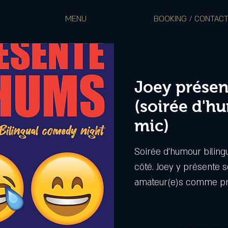
MENU
BOOKING / CONTAC
Joey présen
(soirée d'h
mic)
Soirée d'humour biling
côté. Joey y présente 
amateur(e)s comme pro