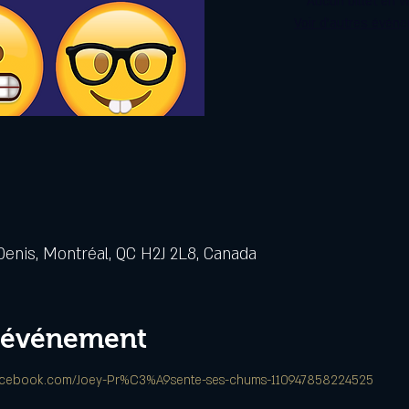
Aucun billet en v
Voir d'autres évén
Denis, Montréal, QC H2J 2L8, Canada
l'événement
facebook.com/Joey-Pr%C3%A9sente-ses-chums-110947858224525