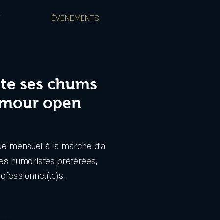
T
ÉVENEMENTS
te ses chums
umour open
ue mensuel à la marche d'à
ses humoristes préférées,
fessionnel(le)s.