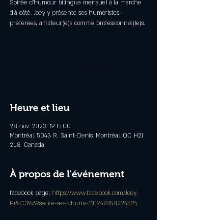
Soirée d'humour bilingue mensuel à la marche
d'à côté. Joey y présente ses humoristes
préférées, amateur(e)s comme professionnel(le)s.
Aucun billet en vente
Voir d'autres événements
Heure et lieu
28 nov. 2023, 19 h 00
Montréal, 5043 R. Saint-Denis, Montréal, QC H2J
2L8, Canada
À propos de l'événement
facebook page: 
https://www.facebook.com/Joey-
Pr%C3%A9sente-ses-chums-110947858224525