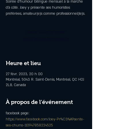
Soirée d'humour bilingue mensuel à la marche
d'à côté. Joey y présente ses humoristes
préférées, amateur(e)s comme professionnel(le)s.
Aucun billet en vente
Voir d'autres événements
Heure et lieu
27 févr. 2023, 20 h 00
Montréal, 5043 R. Saint-Denis, Montréal, QC H2J
2L8, Canada
À propos de l'événement
https://www.facebook.com/Joey-Pr%C3%A9sente-
ses-chums-110947858224525